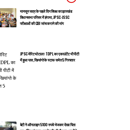
मानसून सत्र के पहले दिन विपक्ष का झारखंड
विधानसभा परिसर में हंगामा, JPSC-JSSC
परीक्षाओं की CBI जांच कराने की मांग
JPSC मेरिट घोटाला: TDPL का एकाउंटेंट भी पीटी
में हुआ पास, खियांग्ते के स्टाफ समेत 5 गिरफ्तार
बेटी ने ऑनलाइन 5100 रुपये भेजकर देखा पिता