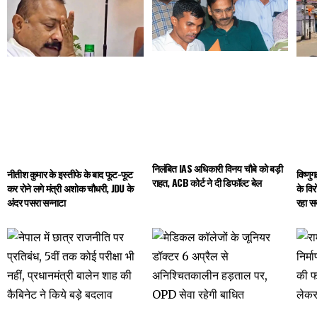
निलंबित IAS अधिकारी विनय चौबे को बड़ी
नीतीश कुमार के इस्तीफे के बाद फूट-फूट
विष्णु
राहत, ACB कोर्ट ने दी डिफॉल्ट बेल
कर रोने लगे मंत्री अशोक चौधरी, JDU के
के विर
अंदर पसरा सन्नाटा
रहा सन