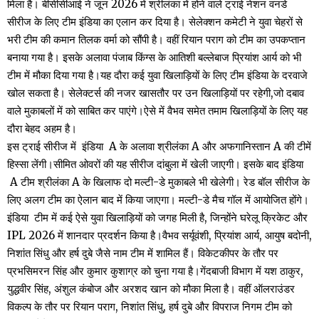
मिला है। बीसीसीआई ने जून 2026 में श्रीलंका में होने वाले ट्राई नेशन वनडे
सीरीज के लिए टीम इंडिया का एलान कर दिया है। सेलेक्शन कमेटी ने युवा चेहरों से
भरी टीम की कमान तिलक वर्मा को सौंपी है। वहीं रियान पराग को टीम का उपकप्तान
बनाया गया है। इसके अलावा पंजाब किंग्स के आत‍िशी बल्लेबाज प्र‍ियांश आर्य को भी
टीम में मौका दिया गया है।यह दौरा कई युवा खिलाड़ियों के लिए टीम इंडिया के दरवाजे
खोल सकता है। सेलेक्टर्स की नजर खासतौर पर उन खिलाड़ियों पर रहेगी,जो दबाव
वाले मुकाबलों में को साबित कर पाएंगे।ऐसे में वैभव समेत तमाम ख‍िलाड़‍ियों के लिए यह
दौरा बेहद अहम है।
इस ट्राई सीरीज में इंड‍िया A के अलावा श्रीलंका A और अफगानिस्तान A की टीमें
हिस्सा लेंगी।सीमित ओवरों की यह सीरीज दांबुला में खेली जाएगी। इसके बाद इंड‍िया
A टीम श्रीलंका A के खिलाफ दो मल्टी-डे मुकाबले भी खेलेगी। रेड बॉल सीरीज के
लिए अलग टीम का ऐलान बाद में किया जाएगा। मल्टी-डे मैच गॉल में आयोजित होंगे।
इंड‍िया टीम में कई ऐसे युवा खिलाड़ियों को जगह मिली है, जिन्होंने घरेलू क्रिकेट और
IPL 2026 में शानदार प्रदर्शन किया है।वैभव सर्यूवंशी, प्रियांश आर्य, आयुष बदोनी,
निशांत सिंधु और हर्ष दुबे जैसे नाम टीम में शामिल हैं। विकेटकीपर के तौर पर
प्रभसिमरन सिंह और कुमार कुशाग्र को चुना गया है।गेंदबाजी विभाग में यश ठाकुर,
युद्धवीर सिंह, अंशुल कंबोज और अरशद खान को मौका मिला है। वहीं ऑलराउंडर
विकल्प के तौर पर रियान पराग, निशांत सिंधु, हर्ष दुबे और विपराज निगम टीम को