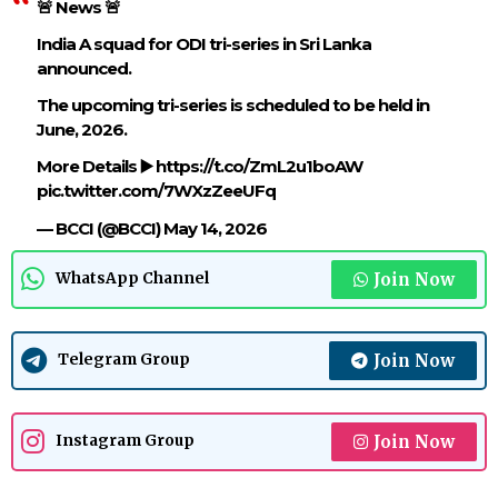
🚨 News 🚨
India A squad for ODI tri-series in Sri Lanka
announced.
The upcoming tri-series is scheduled to be held in
June, 2026.
More Details ▶️
https://t.co/ZmL2u1boAW
pic.twitter.com/7WXzZeeUFq
— BCCI (@BCCI)
May 14, 2026
Join Now
WhatsApp Channel
Join Now
Telegram Group
Join Now
Instagram Group