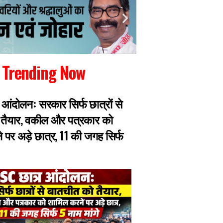
Trending Now
 आंदोलनः सरकार सिर्फ छात्रों से
JPSC परीक्षा में धांध
 तैयार, वकील और पत्रकार को
एक सीट की 40 से 60
 पर अड़े छात्र, 11 की जगह सिर्फ
हिस्सा तय, मास्टरमाइ
हिरासत में