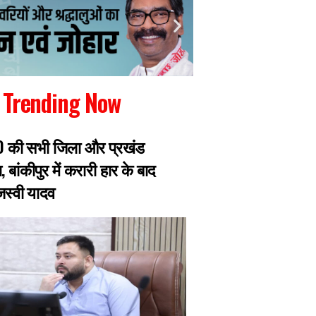
Trending Now
RJD की सभी जिला और प्रखंड
रांची में जारी छात्रो
, बांकीपुर में करारी हार के बाद
झारखंड सरकार से मिल
ेजस्वी यादव
प्रतिनिधिमंडल, 8 छ
एक्सपर्ट का डेलिगेश