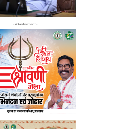
- Advertisement -
- Adv