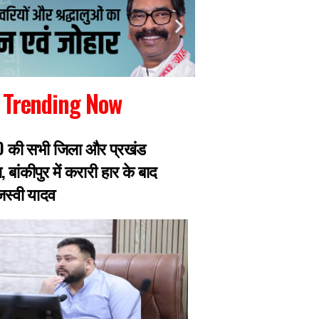
Trending Now
RJD की सभी जिला और प्रखंड
रांची में जारी छात्रो
, बांकीपुर में करारी हार के बाद
झारखंड सरकार से मिल
ेजस्वी यादव
प्रतिनिधिमंडल, 8 छ
एक्सपर्ट का डेलिगेश