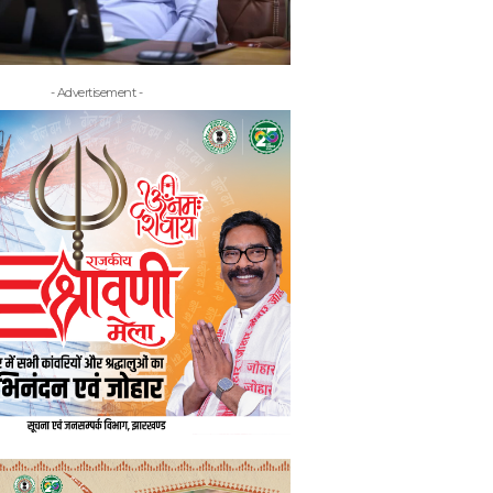
- Advertisement -
- Adv