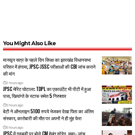
You Might Also Like
मानसून सत्र के पहले दिन विपक्ष का झारखंड विधानसभा
परिसर में हंगामा, JPSC-JSSC परीक्षाओं की CBI जांच कराने
की मांग
2 hours ago
JPSC मेरिट घोटाला: TDPL का एकाउंटेंट भी पीटी में हुआ
पास, खियांग्ते के स्टाफ समेत 5 गिरफ्तार
5 hours ago
बेटी ने ऑनलाइन 5100 रुपये भेजकर देखा पिता का अंतिम
संस्कार, कारोबारी की मौत पर अपनों ने ही मुंह फेरा
5 hours ago
JPSC में गड़बड़ी पर बोले CM हेमंत सोरेन, कहा- जांच