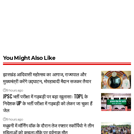
You Might Also Like
झारखंड आदिवासी महोत्सव का आगाज, राज्यपाल और
मुख्यमंत्री करेंगे उद्घाटन, मोरहाबादी मैदान सजकर तैयार
9 hours ago
JPSC भर्ती परीक्षा में गड़बड़ी पर बड़ा खुलासाः TDPL के
निदेशक UP के भर्ती परीक्षा में गड़बड़ी को लेकर जा चुका हैं
जेल
9 hours ago
मधुबनी में मॉर्निंग वॉक के दौरान तेज रफ्तार स्कॉर्पियो ने तीन
महिलाओं को कुचला,मौके पर दर्दनाक मौत