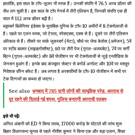
हालांकि, इस साल के टॉप-लूजर भी मस्क हैं। उनकी संपत्ति में 76.5 अरब डॉलर की
सेंध लग चुकी है। इस साल के टॉप गेनर्स में लैरी एलिसन हैं, जिनकी संपत्ति एक ही
साल में 112 अरब डॉलर बढ़ी है।
ब्लूमबर्ग बिलेनियर इंडेक्स के मुताबिक दुनिया के टॉप-10 अमीरों में 8 टेक्नोलाजी से
हैं। पहले पर एलन मस्क, जो टेस्ला, स्पेसएक्स, एक्स से हैं। दूसरे पर लैरी एलिसन
ओरेकल से हैं। तीसरे पर मार्क जुकरबर्ग (मेटा), चौथे पर जेफ बेजोस (अमेजन), 5वें
पर स्टीव बाल्मर (माइक्रोसॉफ्ट), छठे पर लैरी पेज (गूगल-अल्फाबेट), 7वें पर सर्गी
ब्रिन (गूगल-अल्फाबेट) और 8वें पोजीशन पर भी टेक्नोलाजी से जुड़े एनवीडिया के
जेनसन हुआंग हैं। इनके बाद कंज्यूमर सेक्टर से बर्नार्ड अर्नाल्ट और 10वें पर मशहूर
निवेशक वॉरेन बफेट हैं। अब लगता है अरबपतियों के टॉप-10 पोजीशन में सभी पर
टेक दिग्गजों का कब्जा हो जाएगा।
See also
धनबाद में 785 दागी लोगों की सामूहिक परेड, अपराध से
दूर रहने की दिलाई गई शपथ, पुलिस बनाएगी अपराधी एलबम
इसे भी पढ़ेंः
अनिल अंबानी को ED ने किया तलब, ₹17000 करोड़ के घोटाले की जांच शुरू
बिहार विधानसभा चुनाव से पहले नीतीश कुमार ने किया एक और बड़ा एलान, शिक्षा