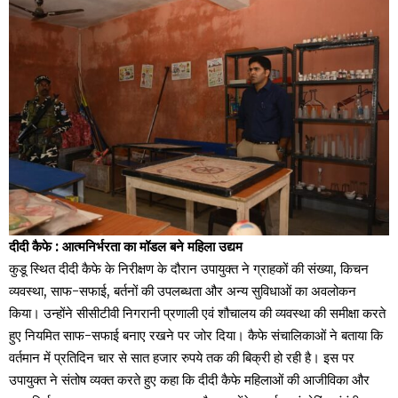
दीदी कैफे : आत्मनिर्भरता का मॉडल बने महिला उद्यम
कुडू स्थित दीदी कैफे के निरीक्षण के दौरान उपायुक्त ने ग्राहकों की संख्या, किचन
व्यवस्था, साफ-सफाई, बर्तनों की उपलब्धता और अन्य सुविधाओं का अवलोकन
किया। उन्होंने सीसीटीवी निगरानी प्रणाली एवं शौचालय की व्यवस्था की समीक्षा करते
हुए नियमित साफ-सफाई बनाए रखने पर जोर दिया। कैफे संचालिकाओं ने बताया कि
वर्तमान में प्रतिदिन चार से सात हजार रुपये तक की बिक्री हो रही है। इस पर
उपायुक्त ने संतोष व्यक्त करते हुए कहा कि दीदी कैफे महिलाओं की आजीविका और