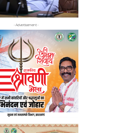
- Advertisement -
- Adv