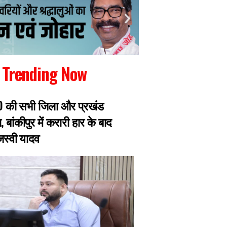
Trending Now
RJD की सभी जिला और प्रखंड
रांची में जारी छात्रो
, बांकीपुर में करारी हार के बाद
झारखंड सरकार से मिल
ेजस्वी यादव
प्रतिनिधिमंडल, 8 छ
एक्सपर्ट का डेलिगेश