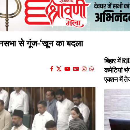
नसभा से गूंज-‘खून का बदला
बिहार में 
कमेटियां भंग
एक्शन में त