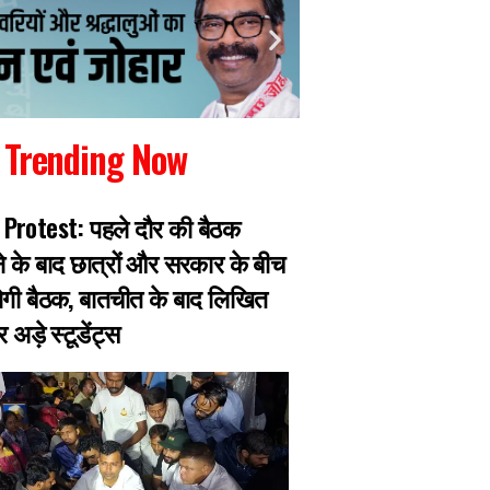
Trending Now
Protest: पहले दौर की बैठक
गैंगस्टर प्रिंस खान का
के बाद छात्रों और सरकार के बीच
पुलिस मुठभेड़ में घायल
गी बैठक, बातचीत के बाद लिखित
हजारीबाग के 13 माइल
अड़े स्टूडेंट्स