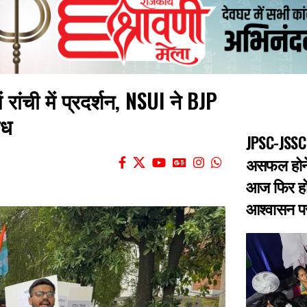
 रांची में प्रदर्शन, NSUI ने BJP
ोध
JPSC-JSSC 
असफल होने 
आज फिर हो
आश्वासन पर 