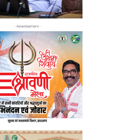
- Advertisement -
- Adv