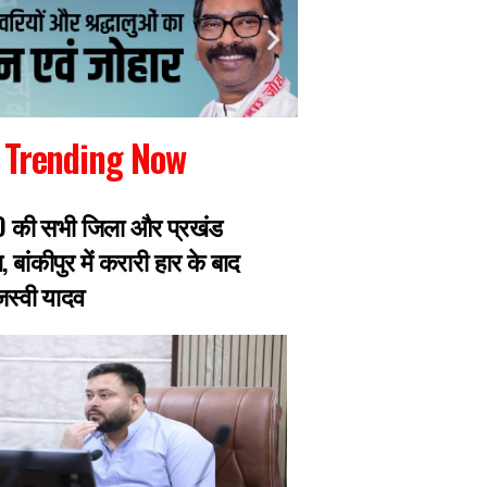
Trending Now
RJD की सभी जिला और प्रखंड
रांची में जारी छात्रो
, बांकीपुर में करारी हार के बाद
झारखंड सरकार से मिल
ेजस्वी यादव
प्रतिनिधिमंडल, 8 छ
एक्सपर्ट का डेलिगेश