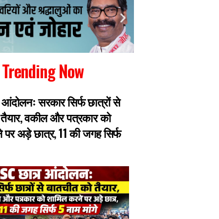
Trending Now
 आंदोलनः सरकार सिर्फ छात्रों से
JPSC परीक्षा में धांध
 तैयार, वकील और पत्रकार को
एक सीट की 40 से 60
 पर अड़े छात्र, 11 की जगह सिर्फ
हिस्सा तय, मास्टरमाइ
हिरासत में