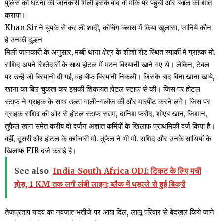
पुलिस को घटना की जानकारी मिली इसके बाद वो मौके पर पहुंची और बवाल को शांत
कराया।
Khan Sir ने चुपके से कर ली शादी, कोचिंग क्लास में किया खुलासा, जानिये कौन
है उनकी दुल्हन
मिली जानकारी के अनुसार, मब्बी थाना क्षेत्र के शीशो रोड स्थित स्पार्की में ग्राहक मो.
राशिद अपने रिश्तेदारों के साथ होटल में मटन बिरयानी खाने गए थे। लेकिन, टेबल
पर उन्हें जो बिरयानी दी गई, वह बीफ बिरयानी निकली। जिसके बाद बिना खाना खाये,
खाना का बिल चुकता कर इसकी शिकायत होटल स्टाफ से की। जिस पर होटल
स्टाफ ने ग्राहक के साथ उल्टा गाली-गलौज की और मारपीट करने लगे। जिस पर
ग्राहक राशिद की ओर से होटल स्टाफ सद्दाम, दानिश फरीद, शोएब खान, जिशान,
तुफैल खान समेत करीब दो दर्जन अज्ञात कर्मियों के खिलाफ प्राथमिकी दर्ज किया है।
वहीं, दूसरी ओर होटल के कर्मचारी मो. तुफैल ने भी मो. राशिद और उनके साथियों के
खिलाफ FIR दर्ज कराई है।
See also
India-South Africa ODI: टिकट के लिए मची
होड़, 1 KM तक लगी लंबी लाइन; ब्लैक में धड़ल्ले से हुई बिक्री
तेजप्रताप यादव का नवजात भतीजे पर आया दिल, लालू परिवार से बेदखल किये जाने