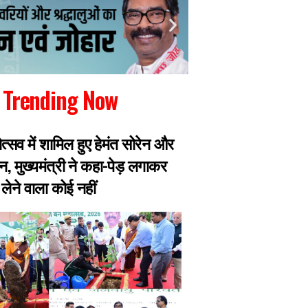
Trending Now
ोत्सव में शामिल हुए हेमंत सोरेन और
छात्रों ने सरकार से 
न, मुख्यमंत्री ने कहा-पेड़ लगाकर
और पूर्व महाधिवक्ता 
लेने वाला कोई नहीं
बाहर, भूख हड़ताल पर ब
तबीयत बिगड़ी