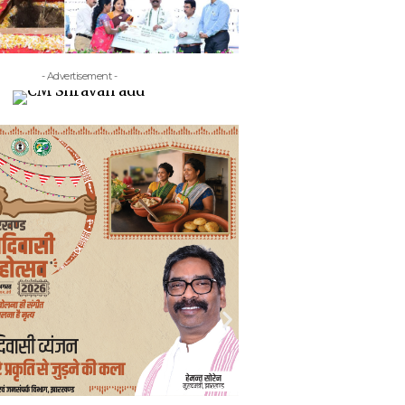
- Advertisement -
- Adv