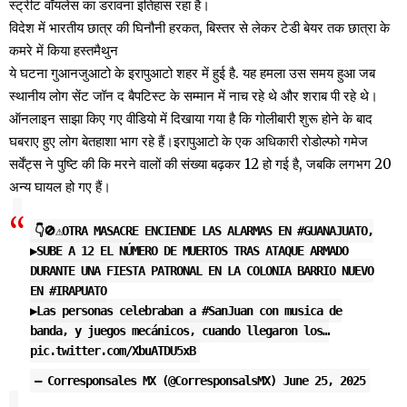
स्ट्रीट वॉयलेंस का डरावना इतिहास रहा है।
विदेश में भारतीय छात्र की घिनौनी हरकत, बिस्तर से लेकर टेडी बेयर तक छात्रा के
कमरे में किया हस्तमैथुन
ये घटना गुआनजुआटो के इरापुआटो शहर में हुई है. यह हमला उस समय हुआ जब
स्थानीय लोग सेंट जॉन द बैपटिस्ट के सम्मान में नाच रहे थे और शराब पी रहे थे।
ऑनलाइन साझा किए गए वीडियो में दिखाया गया है कि गोलीबारी शुरू होने के बाद
घबराए हुए लोग बेतहाशा भाग रहे हैं।इरापुआटो के एक अधिकारी रोडोल्फो गमेज
सर्वेंट्स ने पुष्टि की कि मरने वालों की संख्या बढ़कर 12 हो गई है, जबकि लगभग 20
अन्य घायल हो गए हैं।
👇🚫⚠️OTRA MASACRE ENCIENDE LAS ALARMAS EN
#GUANAJUATO
,
▶️SUBE A 12 EL NÚMERO DE MUERTOS TRAS ATAQUE ARMADO
DURANTE UNA FIESTA PATRONAL EN LA COLONIA BARRIO NUEVO
EN
#IRAPUATO
▶️Las personas celebraban a
#SanJuan
con musica de
banda, y juegos mecánicos, cuando llegaron los…
pic.twitter.com/XbuATDU5xB
— Corresponsales MX (@CorresponsalsMX)
June 25, 2025