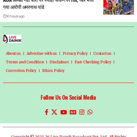
गया आरोपी अमरनाथ पांडे
10 hours ago
About us
Advertise with us
Privacy Policy
Contact us
Terms and Condition
Disclaimer
Fact-Checking Policy
Correction Policy
Ethics Policy
Follow Us On Social Media
Copyright © 2023-26 Live Dainik Broadcast Pvt. Ltd., All Rights