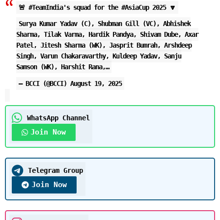
🚨
#TeamIndia
's squad for the
#AsiaCup
2025 🔽
Surya Kumar Yadav (C), Shubman Gill (VC), Abhishek
Sharma, Tilak Varma, Hardik Pandya, Shivam Dube, Axar
Patel, Jitesh Sharma (WK), Jasprit Bumrah, Arshdeep
Singh, Varun Chakaravarthy, Kuldeep Yadav, Sanju
Samson (WK), Harshit Rana,…
— BCCI (@BCCI)
August 19, 2025
WhatsApp Channel
Join Now
Telegram Group
Join Now