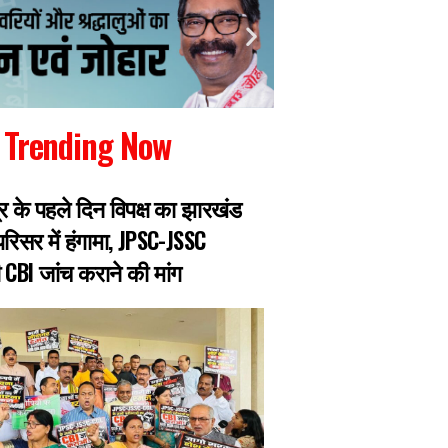
Trending Now
र के पहले दिन विपक्ष का झारखंड
JPSC मेरिट घोटाला: 
रिसर में हंगामा, JPSC-JSSC
पीटी में हुआ पास, खिया
ी CBI जांच कराने की मांग
गिरफ्तार