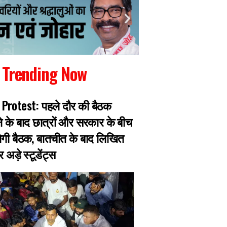
Trending Now
Protest: पहले दौर की बैठक
गैंगस्टर प्रिंस खान का
के बाद छात्रों और सरकार के बीच
पुलिस मुठभेड़ में घायल
गी बैठक, बातचीत के बाद लिखित
हजारीबाग के 13 माइल
अड़े स्टूडेंट्स