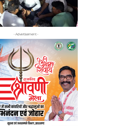
- Advertisement -
- Adv