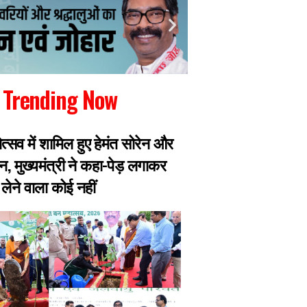
Trending Now
ोत्सव में शामिल हुए हेमंत सोरेन और
छात्रों ने सरकार से 
न, मुख्यमंत्री ने कहा-पेड़ लगाकर
और पूर्व महाधिवक्ता 
लेने वाला कोई नहीं
बाहर, भूख हड़ताल पर ब
तबीयत बिगड़ी