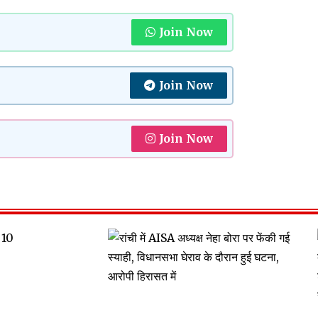
Join Now
Join Now
Join Now