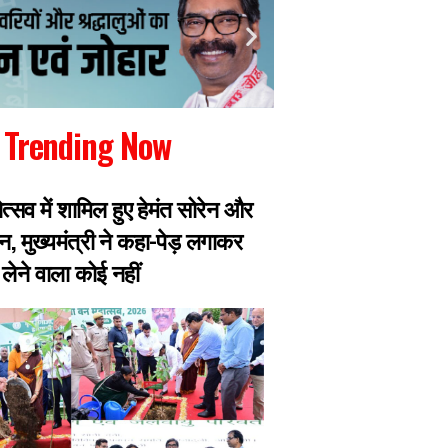
Trending Now
ोत्सव में शामिल हुए हेमंत सोरेन और
छात्रों ने सरकार से 
न, मुख्यमंत्री ने कहा-पेड़ लगाकर
और पूर्व महाधिवक्ता 
लेने वाला कोई नहीं
बाहर, भूख हड़ताल पर ब
तबीयत बिगड़ी