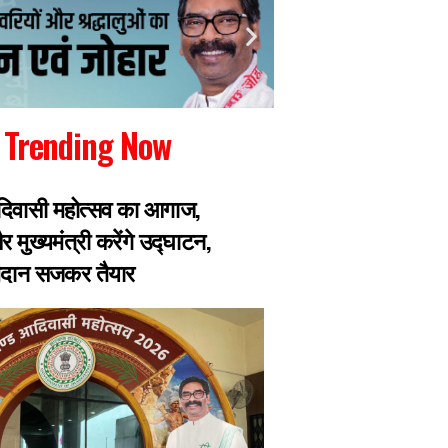
Trending Now
िवासी महोत्सव का आगाज,
JPSC भर्ती परीक्षा मे
 मुख्यमंत्री करेंगे उद्घाटन,
TDPL के निदेशक UP के 
मैदान सजकर तैयार
को लेकर जा चुका हैं 