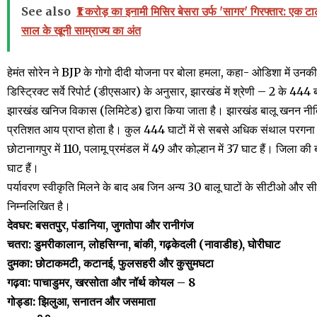
See also
₹1 करोड़ का इनामी मिसिर बेसरा उर्फ 'सागर' गिरफ्तार: एक ट
साल के खूनी साम्राज्य का अंत
हेमंत सोरेन ने BJP के गोगो दीदी योजना पर बोला हमला, कहा- ओडिशा में उनकी स
डिस्ट्रिक्ट सर्वे रिपोर्ट (डीएसआर) के अनुसार, झारखंड में श्रेणी – 2 के 444 ब
झारखंड खनिज विकास (लिमिटेड) द्वारा किया जाता है। झारखंड बालू खनन नीत
प्रतिशत आय प्राप्त होता है। कुल 444 घाटों में से सबसे अधिक संथाल परगना में
छोटानागपुर में 110, पलामू प्रमंडल में 49 और कोल्हान में 37 घाट हैं। जिला 
घाट हैं।
पर्यावरण स्वीकृति मिलने के बाद अब जिन अन्य 30 बालू घाटों के सीटीओ और स
निम्नलिखित है।
देवघर: बसतपुर, पंडानिया, जुगतोपा और रानीगंज
चतरा: डुमरीकालान, लोहसिग्ना, बांकी, गढ़केदली (नावाडीह), घोरीघाट
दुमका: छोटाकमटी, कटानई, फुलसहरी और कुसुमघटा
गढ़वा: पाचाडुमर, खरसोता और नॉर्थ कोयल – 8
गोड्डा: झिलुआ, सनातन और जसमाता