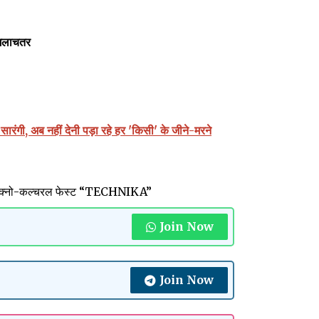
अमलाचतर
रंगी, अब नहीं देनी पड़ा रहे हर 'किसी' के जीने-मरने
ेगा टेक्नो-कल्चरल फेस्ट “TECHNIKA”
Join Now
Join Now