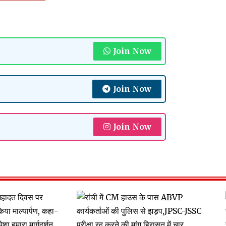
Join Now
Join Now
Join Now