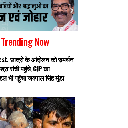
Trending Now
st: छात्रों के आंदोलन को समर्थन
शहीद निर्मल महतो क
िश्रा रांची पहुंचे, CJP का
मुख्यमंत्री हेमंत सोरे
डल भी पहुंचा जयपाल सिंह मुंडा
उनके विचार और आदर्श 
करते रहेंगे