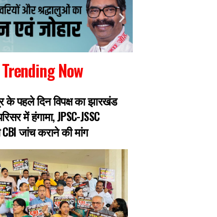
Trending Now
र के पहले दिन विपक्ष का झारखंड
JPSC मेरिट घोटाला: 
रिसर में हंगामा, JPSC-JSSC
पीटी में हुआ पास, खिया
ी CBI जांच कराने की मांग
गिरफ्तार