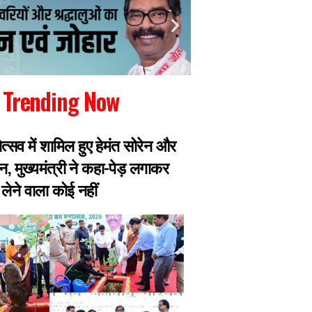
Trending Now
ोत्सव में शामिल हुए हेमंत सोरेन और
छात्रों ने सरकार से 
न, मुख्यमंत्री ने कहा-पेड़ लगाकर
और पूर्व महाधिवक्ता 
लेने वाला कोई नहीं
बाहर, भूख हड़ताल पर ब
तबीयत बिगड़ी