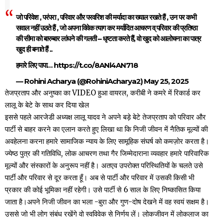
जो परिवेश , परंपरा , परिवार और परवरिश की मर्यादा का ख्याल रखते हैं , उन पर कभी
सवाल नहीं उठते हैं , जो अपना विवेक त्याग कर मर्यादित आचरण व् परिवार की प्रतिष्ठा
की सीमा को बारम्बार लांघने की गलती – धृष्टता करते हैं, वो खुद को आलोचना का पात्र
खुद ही बनाते हैं ..
हमारे लिए पापा…
https://t.co/8ANl4AN718
— Rohini Acharya (@RohiniAcharya2)
May 25, 2025
तेजप्रताप और अनुष्का का VIDEO हुआ वायरल, करीबी ने कमरे में रिकार्ड कर
लालू के बेटे के साथ कर दिया खेल
इससे पहले आरजेडी अध्यक्ष लालू यादव ने अपने बड़े बेटे तेजप्रताप को परिवार और
पार्टी से बाहर करने का एलान करते हुए लिखा था कि निजी जीवन में नैतिक मूल्यों की
अवहेलना करना हमारे सामाजिक न्याय के लिए सामूहिक संघर्ष को कमज़ोर करता है।
ज्येष्ठ पुत्र की गतिविधि, लोक आचरण तथा गैर जिम्मेदाराना व्यवहार हमारे पारिवारिक
मूल्यों और संस्कारों के अनुरूप नहीं है। अतएव उपरोक्त परिस्थितियों के चलते उसे
पार्टी और परिवार से दूर करता हूँ। अब से पार्टी और परिवार में उसकी किसी भी
प्रकार की कोई भूमिका नहीं रहेगी। उसे पार्टी से 6 साल के लिए निष्कासित किया
जाता है।अपने निजी जीवन का भला -बुरा और गुण-दोष देखने में वह स्वयं सक्षम है।
उससे जो भी लोग संबंध रखेंगे वो स्वविवेक से निर्णय लें। लोकजीवन में लोकलाज का