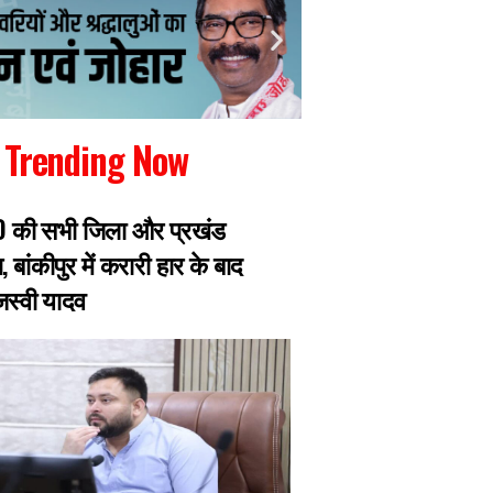
Trending Now
RJD की सभी जिला और प्रखंड
रांची में जारी छात्रो
, बांकीपुर में करारी हार के बाद
झारखंड सरकार से मिल
ेजस्वी यादव
प्रतिनिधिमंडल, 8 छ
एक्सपर्ट का डेलिगेश