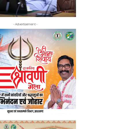
- Advertisement -
- Adv