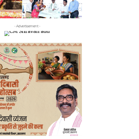
- Advertisement -
- Adv