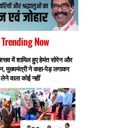
Trending Now
ोत्सव में शामिल हुए हेमंत सोरेन और
छात्रों ने सरकार से 
न, मुख्यमंत्री ने कहा-पेड़ लगाकर
और पूर्व महाधिवक्ता 
लेने वाला कोई नहीं
बाहर, भूख हड़ताल पर ब
तबीयत बिगड़ी