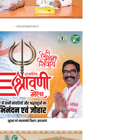
- Advertisement -
- Adv