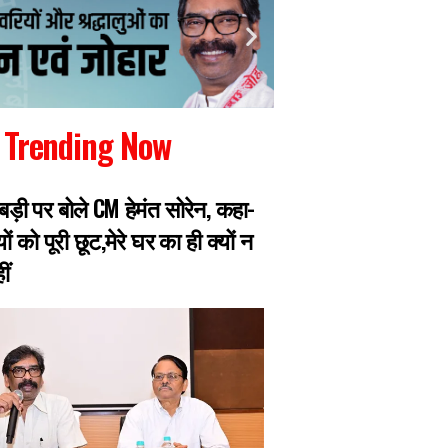
Trending Now
़बड़ी पर बोले CM हेमंत सोरेन, कहा-
JPSC मेरिट घोटाला: 
ों को पूरी छूट,मेरे घर का ही क्यों न
पीटी में हुआ पास, खिया
ीं
गिरफ्तार