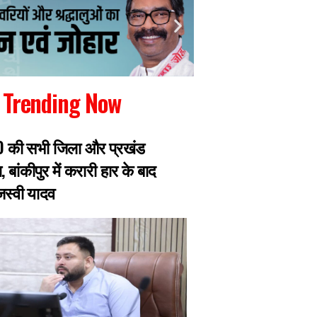
Trending Now
RJD की सभी जिला और प्रखंड
रांची में जारी छात्रो
, बांकीपुर में करारी हार के बाद
झारखंड सरकार से मिल
ेजस्वी यादव
प्रतिनिधिमंडल, 8 छ
एक्सपर्ट का डेलिगेश