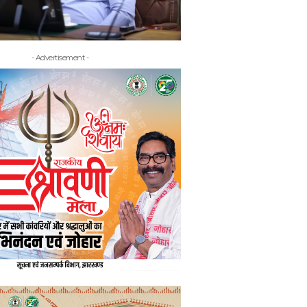
- Advertisement -
- Adv