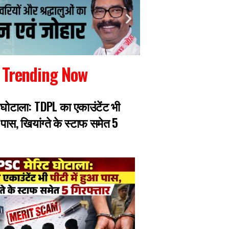
Trending Now
 घोटाला: TDPL का एकाउंटेंट भी
बेटी ने ऑनलाइन 5100
आ पास, खियांग्ते के स्टाफ समेत 5
का अंतिम संस्कार, का
ने ही मुंह फेरा