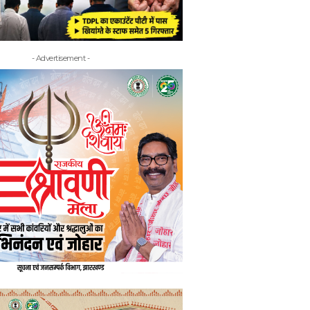
- Advertisement -
- Adv