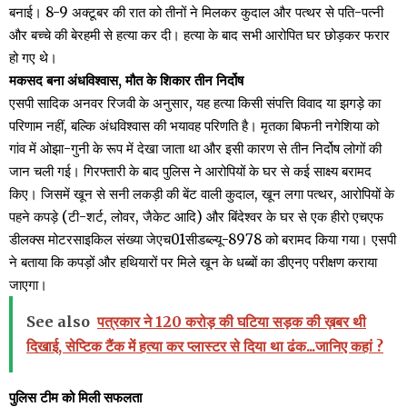
बनाई। 8-9 अक्टूबर की रात को तीनों ने मिलकर कुदाल और पत्थर से पति-पत्नी
और बच्चे की बेरहमी से हत्या कर दी। हत्या के बाद सभी आरोपित घर छोड़कर फरार
हो गए थे।
मकसद बना अंधविश्वास, मौत के शिकार तीन निर्दोष
एसपी सादिक अनवर रिजवी के अनुसार, यह हत्या किसी संपत्ति विवाद या झगड़े का
परिणाम नहीं, बल्कि अंधविश्वास की भयावह परिणति है। मृतका बिफनी नगेशिया को
गांव में ओझा-गुनी के रूप में देखा जाता था और इसी कारण से तीन निर्दोष लोगों की
जान चली गई। गिरफ्तारी के बाद पुलिस ने आरोपियों के घर से कई साक्ष्य बरामद
किए। जिसमें खून से सनी लकड़ी की बेंट वाली कुदाल, खून लगा पत्थर, आरोपियों के
पहने कपड़े (टी-शर्ट, लोवर, जैकेट आदि) और बिंदेश्वर के घर से एक हीरो एचएफ
डीलक्स मोटरसाइकिल संख्या जेएच01सीडब्ल्यू-8978 को बरामद किया गया। एसपी
ने बताया कि कपड़ों और हथियारों पर मिले खून के धब्बों का डीएनए परीक्षण कराया
जाएगा।
See also
पत्रकार ने 120 करोड़ की घटिया सड़क की ख़बर थी
दिखाई, सेप्टिक टैंक में हत्या कर प्लास्टर से दिया था ढंक...जानिए कहां ?
पुलिस टीम को मिली सफलता