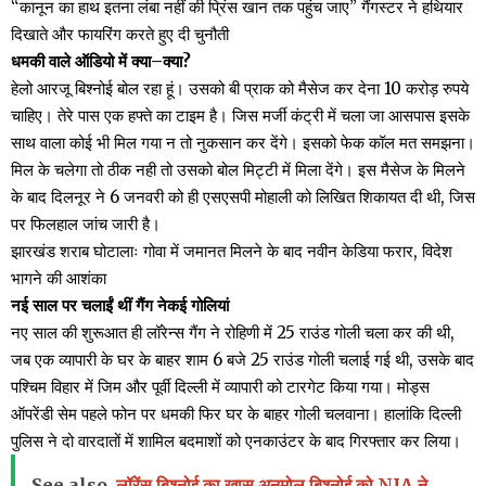
“कानून का हाथ इतना लंबा नहीं की प्रिंस खान तक पहुंच जाए” गैंगस्टर ने हथियार
दिखाते और फायरिंग करते हुए दी चुनौती
धमकी वाले ऑडियो में क्या–क्या?
हेलो आरजू बिश्नोई बोल रहा हूं। उसको बी प्राक को मैसेज कर देना 10 करोड़ रुपये
चाहिए। तेरे पास एक हफ्ते का टाइम है। जिस मर्जी कंट्री में चला जा आसपास इसके
साथ वाला कोई भी मिल गया न तो नुकसान कर देंगे। इसको फेक कॉल मत समझना।
मिल के चलेगा तो ठीक नही तो उसको बोल मिट्टी में मिला देंगे। इस मैसेज के मिलने
के बाद दिलनूर ने 6 जनवरी को ही एसएसपी मोहाली को लिखित शिकायत दी थी, जिस
पर फिलहाल जांच जारी है।
झारखंड शराब घोटालाः गोवा में जमानत मिलने के बाद नवीन केडिया फरार, विदेश
भागने की आशंका
नई साल पर चलाईं थीं गैंग नेकई गोलियां
नए साल की शुरूआत ही लॉरेन्स गैंग ने रोहिणी में 25 राउंड गोली चला कर की थी,
जब एक व्यापारी के घर के बाहर शाम 6 बजे 25 राउंड गोली चलाई गई थी, उसके बाद
पश्चिम विहार में जिम और पूर्वी दिल्ली में व्यापारी को टारगेट किया गया। मोड्स
ऑपरेंडी सेम पहले फोन पर धमकी फिर घर के बाहर गोली चलवाना। हालांकि दिल्ली
पुलिस ने दो वारदातों में शामिल बदमाशों को एनकाउंटर के बाद गिरफ्तार कर लिया।
See also
लॉरेंस बिश्नोई का खास अनमोल बिश्नोई को NIA ने