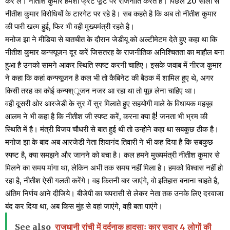
कर लें। नीतीश कुमार हमेशा फ्रंट फूट पर राजनीति करते है। पिछले 20 सालों से
नीतीश कुमार विरोधियों के टारगेट पर रहे है। सब कहते है कि अब तो नीतीश कुमार
की पारी खत्म हुई, फिर भी वही मुख्यमंत्री रहते है।
मनोज झा ने मीडिया से बातचीत के दौरान जेडीयू को अल्टीमेटम देते हुए कहा था कि
नीतीश कुमार कन्फ्यूजन दूर करें जिसतरह के राजनीतिक अनिश्चितता का माहौल बना
हुआ है उनको सामने आकर स्थिति स्पष्ट करनी चाहिए। इसके जवाब में नीरज कुमार
ने कहा कि कहां कन्फ्यूजन है कल भी तो कैबिनेट की बैठक में शामिल हुए थे, अगर
किसी तरह का कोई कन्फ्श्ूजन नजर आ रहा था तो पूछ लेना चाहिए था।
वही दूसरी ओर आरजेडी के सुर में सुर मिलाते हुए सहयोगी माले के विधायक महबूब
आलम ने भी कहा है कि नीतीश जी स्पष्ट करें, करना क्या है! जनता भी भ्रम की
स्थिति में है। मंत्री विजय चौधरी से बात हुई थी तो उन्होने कहा था सबकुछ ठीक है।
मनोज झा के बाद अब आरजेडी नेता शिवानंद तिवारी ने भी कह दिया है कि सबकुछ
स्पष्ट है, क्या समझने और जानने को बचा है। कल हमने मुख्यमंत्री नीतीश कुमार से
मिलने का समय मांगा था, लेकिन अभी तक समय नहीं मिला है। हमको विश्वास नहीं हो
रहा है, नीतीश ऐसी गलती करेंगे। वह कितनी बार जाएंगे, वो इतिहास बनाना चाहते है,
अंतिम निर्णय आने दीजिये। बीजेपी का चपरासी से लेकर नेता तक उनके लिए दरवाजा
बंद कर दिया था, अब किस मुंह से वहां जाएंगे, वही बता पाएंगे।
See also
राजधानी रांची में दर्दनाक हादसाः कार सवार 4 लोगों की