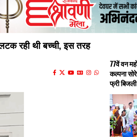
े लटक रही थी बच्ची, इस तरह
77वें वन मह
कल्पना सोरे
फ्री बिजली 