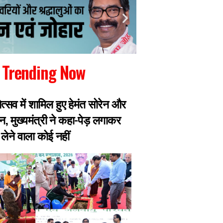
Trending Now
ोत्सव में शामिल हुए हेमंत सोरेन और
छात्रों ने सरकार से 
न, मुख्यमंत्री ने कहा-पेड़ लगाकर
और पूर्व महाधिवक्ता 
लेने वाला कोई नहीं
बाहर, भूख हड़ताल पर ब
तबीयत बिगड़ी