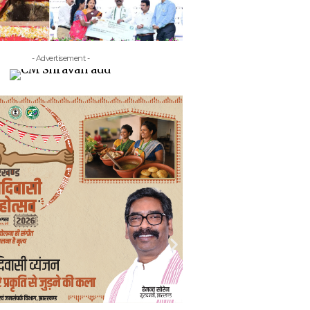
- Advertisement -
- Adv