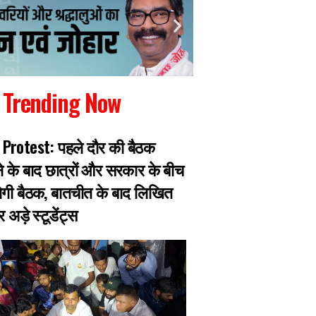
Trending Now
Protest: पहले दौर की बैठक
गैंगस्टर प्रिंस खान का
के बाद छात्रों और सरकार के बीच
पुलिस मुठभेड़ में घायल
गी बैठक, बातचीत के बाद लिखित
हजारीबाग के 13 माइल
अड़े स्टूडेंट्स