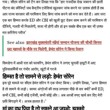
गया। सीएम सोरेन को टैग कर लिखा गया कि ‘हार नजदीक देख जबरन की छाती
पीटना बंद कीजिए! जब केंद्रीय एजेंसियां खुलकर जांच करने पर उतारू होती हैं तब
आप राज्य सरकार की परमिशन लिए बिना जांच करने को मना कर देते हैं। आप जरा
एक बार हिम्मत करके ED और CBI को खुली छूट देकर काम करने की परमिशन तो
दीजिये, गलती भी निकलेगी, सजा भी होगी और हां इन सबके बीच एक बार भी उफ्फ
मत करियेगा प्लीज’
See also
झारखंड मुख्यमंत्री मंईयां सम्मान योजना की चौथी किस्त
छठ महापर्व के मौके पर मिलेगी, हेमंत सोरेन ने किया ऐलान
सिमडेगा में आधी रात को फायरिंग, हेमंत सोरेन ने लगाए चुनावी ड्यूटी में आए
पुलिसकर्मियों पर गंभीर आरोप, खूंटी में गरजे
हिम्मत है तो सामने से लड़ो: हेमंत सोरेन
इस पूरे मामले पर सीएम हेमंत सोरेन ने एक पोस्ट किया। उन्होंने लिखा, ‘अगर हिम्मत
है तो सामने से लड़ो। कायर अंग्रेजों की तरह लगातार पीछे से वार क्यों? कभी ED,
कभी CBI, कभी कोई एजेंसी, कभी कोई और। अब अरबों रुपए खर्च कर दिए मेरी
छवि बिगाड़ने में। अजब हालात है।’
मां का दूध पिया है तो सामने आ जाओ: झामुमो