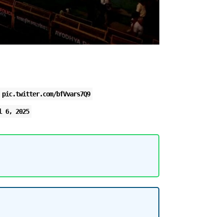
i
pic.twitter.com/bfVvars7Q9
l 6, 2025