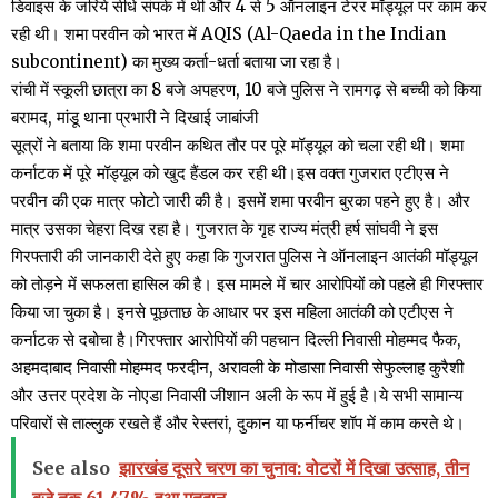
डिवाइस के जरिये सीधे संपर्क में थी और 4 से 5 ऑनलाइन टेरर मॉड्यूल पर काम कर
रही थी। शमा परवीन को भारत में AQIS (Al-Qaeda in the Indian
subcontinent) का मुख्य कर्ता-धर्ता बताया जा रहा है।
रांची में स्कूली छात्रा का 8 बजे अपहरण, 10 बजे पुलिस ने रामगढ़ से बच्ची को किया
बरामद, मांडू थाना प्रभारी ने दिखाई जाबांजी
सूत्रों ने बताया कि शमा परवीन कथित तौर पर पूरे मॉड्यूल को चला रही थी। शमा
कर्नाटक में पूरे मॉड्यूल को खुद हैंडल कर रही थी।इस वक्त गुजरात एटीएस ने
परवीन की एक मात्र फोटो जारी की है। इसमें शमा परवीन बुरका पहने हुए है। और
मात्र उसका चेहरा दिख रहा है। गुजरात के गृह राज्य मंत्री हर्ष सांघवी ने इस
गिरफ्तारी की जानकारी देते हुए कहा कि गुजरात पुलिस ने ऑनलाइन आतंकी मॉड्यूल
को तोड़ने में सफलता हासिल की है। इस मामले में चार आरोपियों को पहले ही गिरफ्तार
किया जा चुका है। इनसे पूछताछ के आधार पर इस महिला आतंकी को एटीएस ने
कर्नाटक से दबोचा है।गिरफ्तार आरोपियों की पहचान दिल्ली निवासी मोहम्मद फैक,
अहमदाबाद निवासी मोहम्मद फरदीन, अरावली के मोडासा निवासी सेफुल्लाह कुरैशी
और उत्तर प्रदेश के नोएडा निवासी जीशान अली के रूप में हुई है।ये सभी सामान्य
परिवारों से ताल्लुक रखते हैं और रेस्तरां, दुकान या फर्नीचर शॉप में काम करते थे।
See also
झारखंड दूसरे चरण का चुनाव: वोटरों में दिखा उत्साह, तीन
बजे तक 61.47% हुआ मतदान