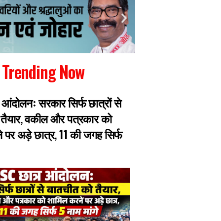
Trending Now
 आंदोलनः सरकार सिर्फ छात्रों से
JPSC परीक्षा में धांध
 तैयार, वकील और पत्रकार को
एक सीट की 40 से 60
 पर अड़े छात्र, 11 की जगह सिर्फ
हिस्सा तय, मास्टरमाइ
हिरासत में