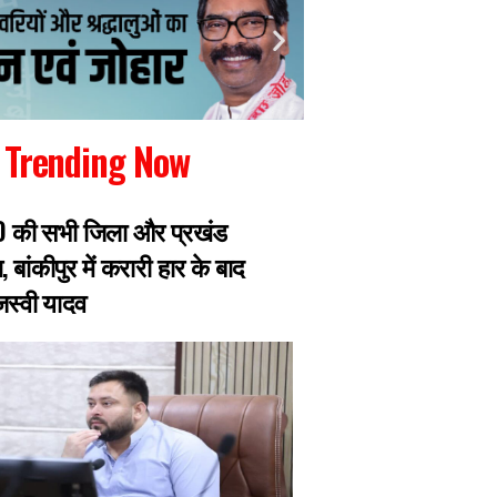
Trending Now
RJD की सभी जिला और प्रखंड
रांची में जारी छात्रो
, बांकीपुर में करारी हार के बाद
झारखंड सरकार से मिल
ेजस्वी यादव
प्रतिनिधिमंडल, 8 छ
एक्सपर्ट का डेलिगेश