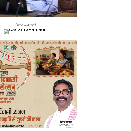
- Advertisement -
- Adv