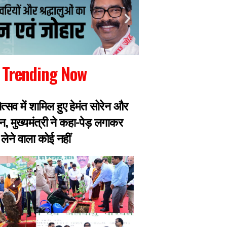
Trending Now
ोत्सव में शामिल हुए हेमंत सोरेन और
छात्रों ने सरकार से 
न, मुख्यमंत्री ने कहा-पेड़ लगाकर
और पूर्व महाधिवक्ता 
लेने वाला कोई नहीं
बाहर, भूख हड़ताल पर ब
तबीयत बिगड़ी