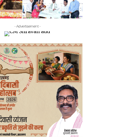
- Advertisement -
- Adv