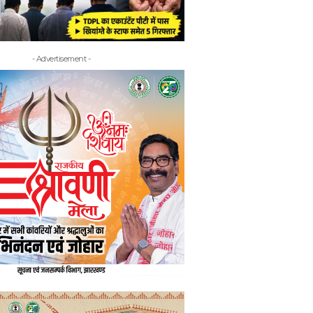
- Advertisement -
- Adv