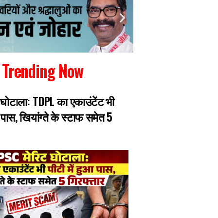
Trending Now
 घोटाला: TDPL का एकाउंटेंट भी
बेटी ने ऑनलाइन 5100
आ पास, खियांग्ते के स्टाफ समेत 5
का अंतिम संस्कार, का
ने ही मुंह फेरा