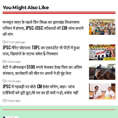
You Might Also Like
मानसून सत्र के पहले दिन विपक्ष का झारखंड विधानसभा
परिसर में हंगामा, JPSC-JSSC परीक्षाओं की CBI जांच कराने
की मांग
47 minutes ago
JPSC मेरिट घोटाला: TDPL का एकाउंटेंट भी पीटी में हुआ
पास, खियांग्ते के स्टाफ समेत 5 गिरफ्तार
4 hours ago
बेटी ने ऑनलाइन 5100 रुपये भेजकर देखा पिता का अंतिम
संस्कार, कारोबारी की मौत पर अपनों ने ही मुंह फेरा
4 hours ago
JPSC में गड़बड़ी पर बोले CM हेमंत सोरेन, कहा- जांच
एजेंसियों को पूरी छूट,मेरे घर का ही क्यों न हो, बचेगा नहीं
5 hours ago