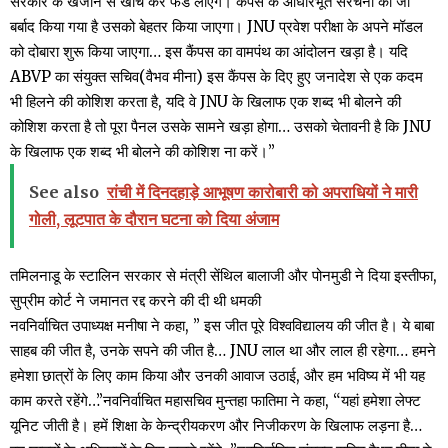
सरकार के खजाने से खींच कर फंड लाएंगे। कैंपस के आधारभूत संरचना को जो
बर्बाद किया गया है उसको बेहतर किया जाएगा। JNU प्रवेश परीक्षा के अपने मॉडल
को दोबारा शुरू किया जाएगा… इस कैंपस का वामपंथ का आंदोलन खड़ा है। यदि
ABVP का संयुक्त सचिव(वैभव मीना) इस कैंपस के दिए हुए जनादेश से एक कदम
भी हिलने की कोशिश करता है, यदि वे JNU के खिलाफ एक शब्द भी बोलने की
कोशिश करता है तो पूरा पैनल उसके सामने खड़ा होगा… उसको चेतावनी है कि JNU
के खिलाफ एक शब्द भी बोलने की कोशिश ना करें।”
See also
रांची में दिनदहाड़े आभूषण कारोबारी को अपराधियों ने मारी
गोली, लूटपात के दौरान घटना को दिया अंजाम
तमिलनाडू के स्टालिन सरकार से मंत्री सेंथिल बालाजी और पोनमुडी ने दिया इस्तीफा,
सुप्रीम कोर्ट ने जमानत रद्द करने की दी थी धमकी
नवनिर्वाचित उपाध्यक्ष मनीषा ने कहा, ” इस जीत पूरे विश्वविद्यालय की जीत है। ये बाबा
साहब की जीत है, उनके सपने की जीत है… JNU लाल था और लाल ही रहेगा… हमने
हमेशा छात्रों के लिए काम किया और उनकी आवाज उठाई, और हम भविष्य में भी यह
काम करते रहेंगे…”नवनिर्वाचित महासचिव मुन्तहा फातिमा ने कहा, “यहां हमेशा लेफ्ट
यूनिट जीती है। हमें शिक्षा के केन्द्रीयकरण और निजीकरण के खिलाफ लड़ना है…