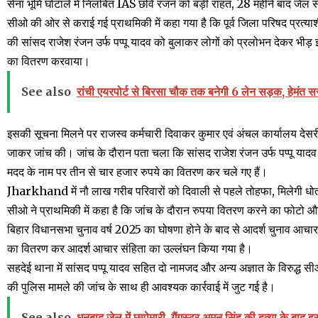
सेना भूमि घोटाले में निलंबित IAS छवि रंजन को बड़ी राहत, 28 महीने बाद जेल स
सीओ की ओर से कराई गई प्राथमिकी में कहा गया है कि पूर्व जिला परिषद प्रत्याश
की सांसद राजेश रंजन उर्फ पप्पू यादव को बुलाकर लोगों को प्रलोभन देकर भीड
का वितरण करवाया।
See also
रांची एयरपोर्ट से बिरसा चौक तक बनेगी 6 लेन सड़क, हेमंत 
इसकी सूचना मिलने पर राजस्व कर्मचारी दिवाकर कुमार एवं अंचल कार्यालय देसरी 
जाकर जांच की। जांच के दौरान पता चला कि सांसद राजेश रंजन उर्फ पप्पू यादव अ
मदद के नाम पर तीन से चार हजार रुपये का वितरण कर चले गए हैं।
Jharkhand में नौ लाख गरीब परिवारों को दिवाली से पहले तोहफा, मिलेगी धोत
सीओ ने प्राथमिकी में कहा है कि जांच के दौरान रुपया वितरण करने का फोटो और
बिहार विधानसभा चुनाव वर्ष 2025 का घोषणा होने के बाद से आदर्श चुनाव आचा
का वितरण कर आदर्श आचार संहिता का उल्लंघन किया गया है।
सहदेई थाना में सांसद पप्पू यादव सहित दो नामजद और अन्य अज्ञात के विरुद्ध
की पुलिस मामले की जांच के साथ ही आवश्यक कार्रवाई में जुट गई है।
See also
धनबाद जेल में छापेमारी, गैंगस्टर अमन सिंह की हत्या के बाद हर 