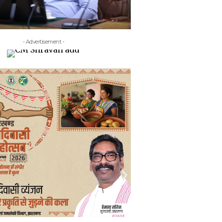
- Advertisement -
- Adv