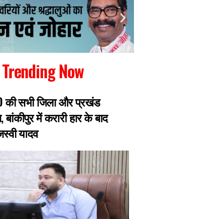
Trending Now
RJD की सभी जिला और प्रखंड
रांची में जारी छात्रो
, बांकीपुर में करारी हार के बाद
झारखंड सरकार से मिल
ेजस्वी यादव
प्रतिनिधिमंडल, 8 छ
एक्सपर्ट का डेलिगेश