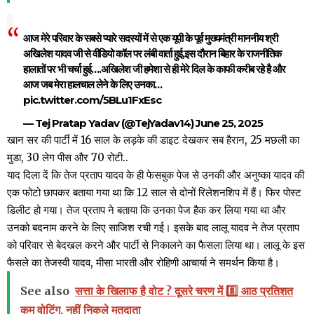
आज मेरे परिवार के सबसे प्यारे सदस्यों में से एक यूपी के पूर्व मुख्यमंत्री माननीय श्री
अखिलेश यादव जी से वीडियो कॉल पर लंबी वार्ता हुई,इस दौरान बिहार के राजनीतिक
हालातों पर भी चर्चा हुई….अखिलेश जी हमेशा से ही मेरे दिल के काफी करीब रहे है और
आज जब मेरा हालचाल लेने के लिए उनका…
pic.twitter.com/5BLu1FxEsc
— Tej Pratap Yadav (@TejYadav14)
June 25, 2025
खान सर की पार्टी में 16 साल के लड़के की डाइट देखकर सब हैरान, 25 मछली का
मुडा, 30 लेग पीस और 70 रोटी..
याद दिला दें कि तेज प्रताप यादव के ही फेसबुक पेज से उनकी और अनुष्का यादव की
एक फोटो छापकर बताया गया था कि 12 साल से दोनों रिलेशनशिप में हैं। फिर पोस्ट
डिलीट हो गया। तेज प्रताप ने बताया कि उनका पेज हैक कर लिया गया था और
उनको बदनाम करने के लिए साजिश रची गई। इसके बाद लालू यादव ने तेज प्रताप
को परिवार से बेदखल करने और पार्टी से निकालने का फैसला लिया था। लालू के इस
फैसले का तेजस्वी यादव, मीसा भारती और रोहिणी आचार्या ने समर्थन किया है।
See also
सत्ता के खिलाफ है वोट ? दूसरे चरण में 8️⃣ आठ प्रतिशत
कम वोटिंग, नहीं निकले मतदाता