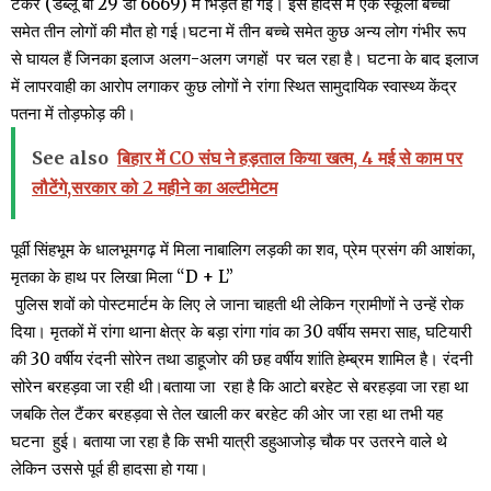
टैंकर (डब्लू बी 29 डी 6669) में भिड़ंत हो गई। इस हादसे में एक स्कूली बच्ची
समेत तीन लोगों की मौत हो गई।घटना में तीन बच्चे समेत कुछ अन्य लोग गंभीर रूप
से घायल हैं जिनका इलाज अलग-अलग जगहों पर चल रहा है। घटना के बाद इलाज
में लापरवाही का आरोप लगाकर कुछ लोगों ने रांगा स्थित सामुदायिक स्वास्थ्य केंद्र
पतना में तोड़फोड़ की।
See also
बिहार में CO संघ ने हड़ताल किया खत्म, 4 मई से काम पर
लौटेंगे,सरकार को 2 महीने का अल्टीमेटम
पूर्वी सिंहभूम के धालभूमगढ़ में मिला नाबालिग लड़की का शव, प्रेम प्रसंग की आशंका,
मृतका के हाथ पर लिखा मिला “D + L”
पुलिस शवों को पाेस्टमार्टम के लिए ले जाना चाहती थी लेकिन ग्रामीणों ने उन्हें रोक
दिया। मृतकों में रांगा थाना क्षेत्र के बड़ा रांगा गांव का 30 वर्षीय समरा साह, घटियारी
की 30 वर्षीय रंदनी सोरेन तथा डाहूजोर की छह वर्षीय शांति हेम्ब्रम शामिल है। रंदनी
सोरेन बरहड़वा जा रही थी।बताया जा रहा है कि आटो बरहेट से बरहड़वा जा रहा था
जबकि तेल टैंकर बरहड़वा से तेल खाली कर बरहेट की ओर जा रहा था तभी यह
घटना हुई। बताया जा रहा है कि सभी यात्री डहुआजोड़ चौक पर उतरने वाले थे
लेकिन उससे पूर्व ही हादसा हो गया।