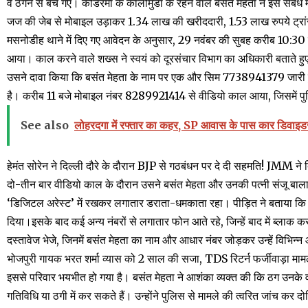
वे ठगने से बच गए। कोडरमा के कालीमुंडा के रहने वाले बसंत मेहता ने इस संबं
जज की जेब से मोबाइल उड़ाकर 1.34 लाख की खरीददारी, 1.53 लाख रुपये ट्रा
मसनोडीह थाने में दिए गए आवेदन के अनुसार, 29 नवंबर की सुबह करीब 10:
आया। काल करने वाले शख्स ने स्वयं को दूरसंचार विभाग का अधिकारी बताते ह
उसने दावा किया कि बसंत मेहता के नाम पर एक और सिम 7738941379 जारी हुआ ह
है। करीब 11 बजे मोबाइल नंबर 8289921414 से वीडियो काल आया, जिसमें पुलि
See also
लोहरदगा में रफ्तार का कहर, SP आवास के पास कार डिवाइड
हेमंत सोरेन ने दिल्ली दौरे के दौरान BJP से गठबंधन पर दे दी सहमति! JMM ने 
दो-तीन बार वीडियो काल के दौरान उसने बसंत मेहता और उनकी पत्नी संजू बाला
‘डिजिटल अरेस्ट’ में रखकर लगातार डराता-धमकाता रहा। पीड़ित ने बताया कि 
दिया।इसके बाद कई अन्य नंबरों से लगातार फोन आते रहे, जिन्हें बाद में ब्लाक
दस्तावेज भेजे, जिनमें बसंत मेहता का नाम और आधार नंबर जोड़कर उन्हें विभिन्
भोजपुरी गायक भरत शर्मा व्यास को 2 साल की सजा, TDS रिटर्न फर्जीवाड़ा मामल
इससे परिवार भयभीत हो गया है। बसंत मेहता ने आशंका व्यक्त की कि ठग उनके
गतिविधि या ठगी में कर सकते हैं। उन्होंने पुलिस से मामले की त्वरित जांच कर द