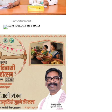
- Advertisement -
- Adv