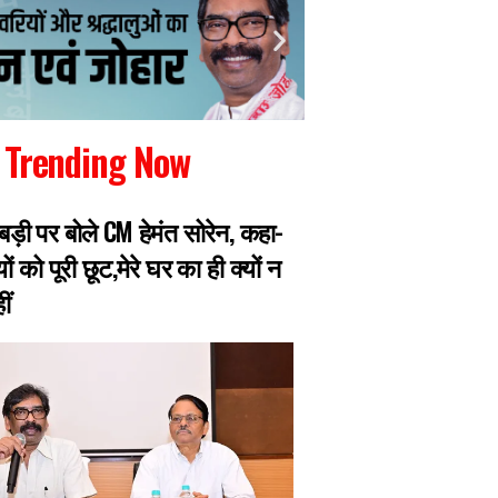
Trending Now
़बड़ी पर बोले CM हेमंत सोरेन, कहा-
शेख हसीना के भाषण के ब
ों को पूरी छूट,मेरे घर का ही क्यों न
क्रिकेटर शाकिब अल
ीं